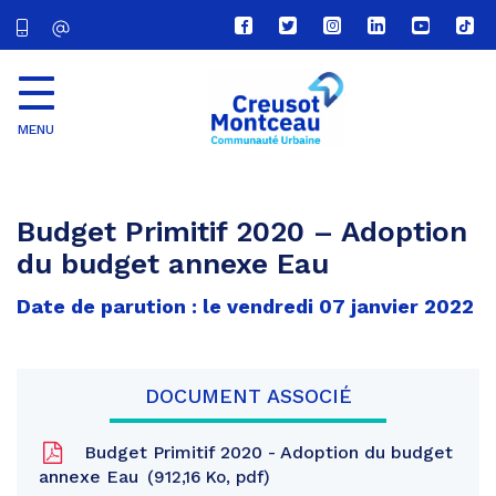
Lien
Lien
Lien
Lien
Lien
Lien
vers
vers
vers
vers
vers
vers
le
le
le
le
la
le
compte
compte
compte
compte
chaîne
com
Facebook
Twitter
Instagram
Linkedin
Youtube
tikt
MENU
CU
Creusot
Montceau
Budget Primitif 2020 – Adoption
du budget annexe Eau
Date de parution : le vendredi 07 janvier 2022
DOCUMENT ASSOCIÉ
Budget Primitif 2020 - Adoption du budget
annexe Eau
912,16 Ko, pdf