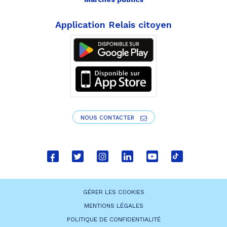
Application Relais citoyen
NOUS CONTACTER
Lien
Lien
Lien
Lien
Lien
Lien
vers
vers
vers
vers
vers
vers
le
le
le
le
la
le
GÉRER LES COOKIES
compte
compte
compte
compte
chaîne
compte
MENTIONS LÉGALES
Facebook
Twitter
Instagram
Linkedin
Youtube
tiktok
POLITIQUE DE CONFIDENTIALITÉ