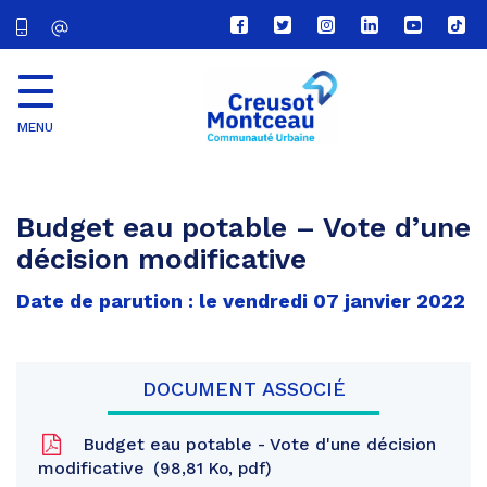
Lien
Lien
Lien
Lien
Lien
Lien
vers
vers
vers
vers
vers
vers
le
le
le
le
la
le
compte
compte
compte
compte
chaîne
com
Facebook
Twitter
Instagram
Linkedin
Youtube
tikt
MENU
CU
Creusot
Montceau
Budget eau potable – Vote d’une
décision modificative
Date de parution : le vendredi 07 janvier 2022
DOCUMENT ASSOCIÉ
Budget eau potable - Vote d'une décision
modificative
98,81 Ko, pdf