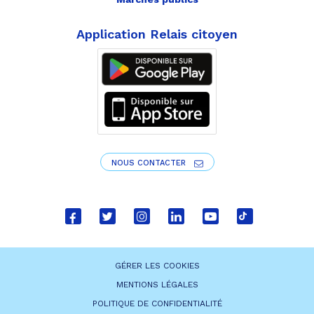
Application Relais citoyen
NOUS CONTACTER
Lien
Lien
Lien
Lien
Lien
Lien
vers
vers
vers
vers
vers
vers
le
le
le
le
la
le
GÉRER LES COOKIES
compte
compte
compte
compte
chaîne
compte
MENTIONS LÉGALES
Facebook
Twitter
Instagram
Linkedin
Youtube
tiktok
POLITIQUE DE CONFIDENTIALITÉ