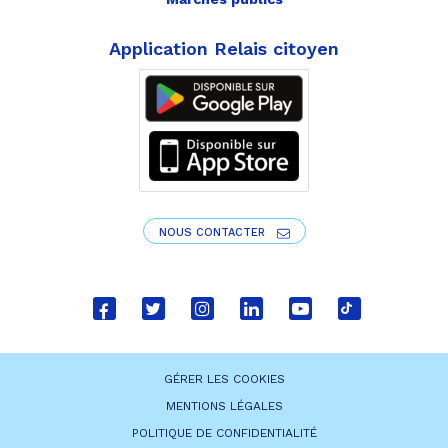
Application Relais citoyen
NOUS CONTACTER
Lien
Lien
Lien
Lien
Lien
Lien
vers
vers
vers
vers
vers
vers
le
le
le
le
la
le
GÉRER LES COOKIES
compte
compte
compte
compte
chaîne
compte
MENTIONS LÉGALES
Facebook
Twitter
Instagram
Linkedin
Youtube
tiktok
POLITIQUE DE CONFIDENTIALITÉ