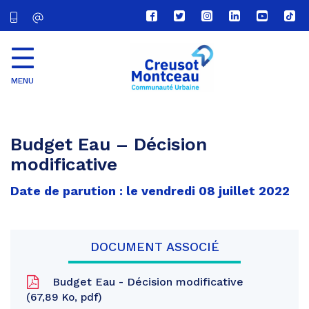
Lien
Lien
Lien
Lien
Lien
Lien
vers
vers
vers
vers
vers
vers
le
le
le
le
la
le
compte
compte
compte
compte
chaîne
com
Facebook
Twitter
Instagram
Linkedin
Youtube
tikt
MENU
CU
Creusot
Montceau
Budget Eau – Décision
modificative
Date de parution : le vendredi 08 juillet 2022
DOCUMENT ASSOCIÉ
Budget Eau - Décision modificative
67,89 Ko, pdf