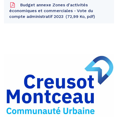
Budget annexe Zones d'activités
économiques et commerciales - Vote du
compte administratif 2023
72,99 Ko, pdf
Partager
sur
Partager
Facebook
sur
Partager
Twitter
par
e-
mail