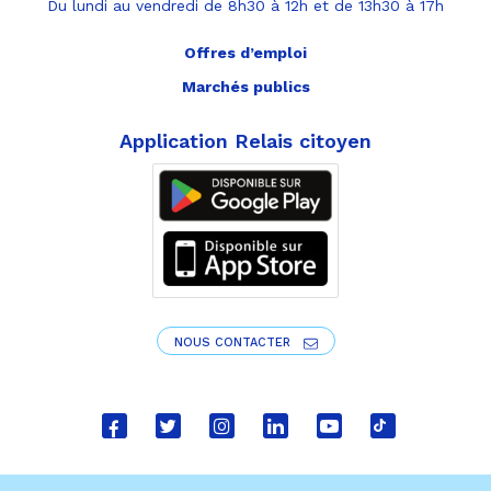
Du lundi au vendredi de 8h30 à 12h et de 13h30 à 17h
Offres d’emploi
Marchés publics
Application Relais citoyen
NOUS CONTACTER
Lien
Lien
Lien
Lien
Lien
Lien
vers
vers
vers
vers
vers
vers
le
le
le
le
la
le