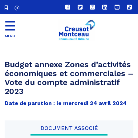
Lien
Lien
Lien
Lien
Lien
Lien
vers
vers
vers
vers
vers
vers
le
le
le
le
la
le
compte
compte
compte
compte
chaîne
com
Facebook
Twitter
Instagram
Linkedin
Youtube
tikt
MENU
CU
Creusot
Montceau
Budget annexe Zones d’activités
économiques et commerciales –
Vote du compte administratif
2023
Date de parution : le mercredi 24 avril 2024
DOCUMENT ASSOCIÉ