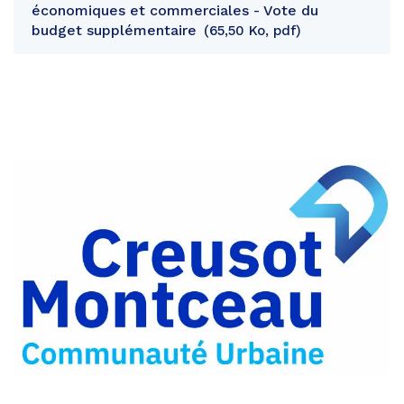
économiques et commerciales - Vote du
budget supplémentaire
65,50 Ko, pdf
Partager
sur
Partager
Facebook
sur
Partager
Twitter
par
e-
mail