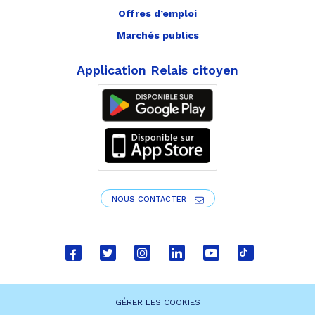
Offres d’emploi
Marchés publics
Application Relais citoyen
NOUS CONTACTER
Lien
Lien
Lien
Lien
Lien
Lien
vers
vers
vers
vers
vers
vers
le
le
le
le
la
le
GÉRER LES COOKIES
compte
compte
compte
compte
chaîne
compte