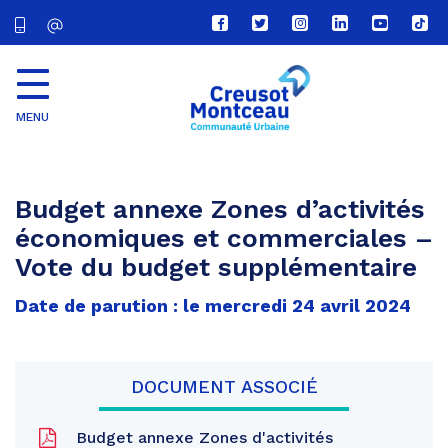
Lien
Lien
Lien
Lien
Lien
Lien
vers
vers
vers
vers
vers
vers
le
le
le
le
la
le
compte
compte
compte
compte
chaîne
com
Facebook
Twitter
Instagram
Linkedin
Youtube
tikt
MENU
CU
Creusot
Montceau
Budget annexe Zones d’activités
économiques et commerciales –
Vote du budget supplémentaire
Date de parution : le mercredi 24 avril 2024
DOCUMENT ASSOCIÉ
Budget annexe Zones d'activités