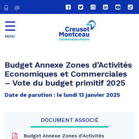
Lien
Lien
Lien
Lien
Lien
Lien
vers
vers
vers
vers
vers
vers
le
le
le
le
la
le
compte
compte
compte
compte
chaîne
com
Facebook
Twitter
Instagram
Linkedin
Youtube
tikt
MENU
CU
Creusot
Montceau
Budget Annexe Zones d’Activités
Economiques et Commerciales
– Vote du budget primitif 2025
Date de parution : le lundi 13 janvier 2025
DOCUMENT ASSOCIÉ
Budget Annexe Zones d'Activités