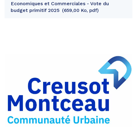
Economiques et Commerciales - Vote du
budget primitif 2025
659,00 Ko, pdf
Partager
sur
Partager
Facebook
sur
Partager
Twitter
par
e-
mail