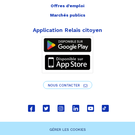
Offres d’emploi
Marchés publics
Application Relais citoyen
NOUS CONTACTER
Lien
Lien
Lien
Lien
Lien
Lien
vers
vers
vers
vers
vers
vers
le
le
le
le
la
le
GÉRER LES COOKIES
compte
compte
compte
compte
chaîne
compte