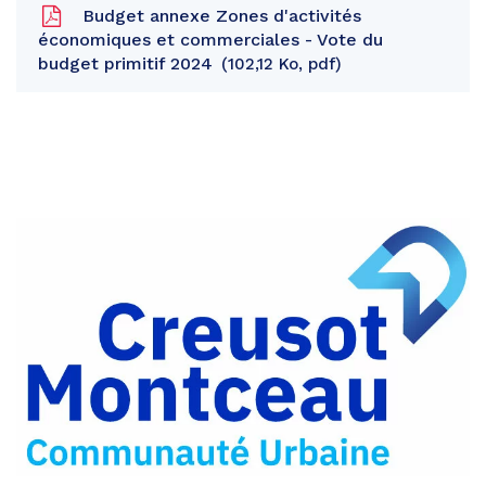
Budget annexe Zones d'activités
économiques et commerciales - Vote du
budget primitif 2024
102,12 Ko, pdf
Partager
sur
Partager
Facebook
sur
Partager
Twitter
par
e-
mail