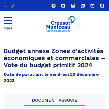
Lien
Lien
Lien
Lien
Lien
Lien
vers
vers
vers
vers
vers
vers
le
le
le
le
la
le
compte
compte
compte
compte
chaîne
com
Facebook
Twitter
Instagram
Linkedin
Youtube
tikt
MENU
CU
Creusot
Montceau
Budget annexe Zones d’activités
économiques et commerciales –
Vote du budget primitif 2024
Date de parution : le vendredi 22 décembre
2023
DOCUMENT ASSOCIÉ