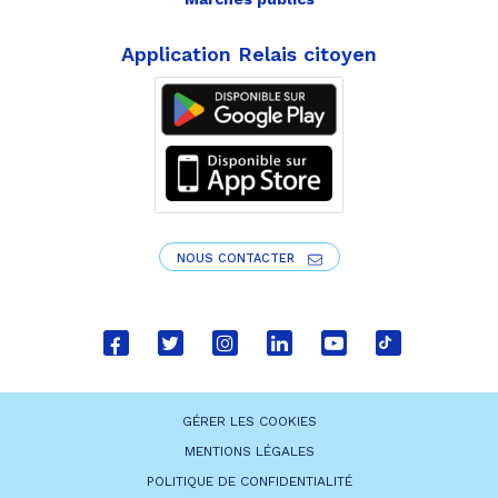
Application Relais citoyen
NOUS CONTACTER
Lien
Lien
Lien
Lien
Lien
Lien
vers
vers
vers
vers
vers
vers
le
le
le
le
la
le
GÉRER LES COOKIES
compte
compte
compte
compte
chaîne
compte
MENTIONS LÉGALES
Facebook
Twitter
Instagram
Linkedin
Youtube
tiktok
POLITIQUE DE CONFIDENTIALITÉ