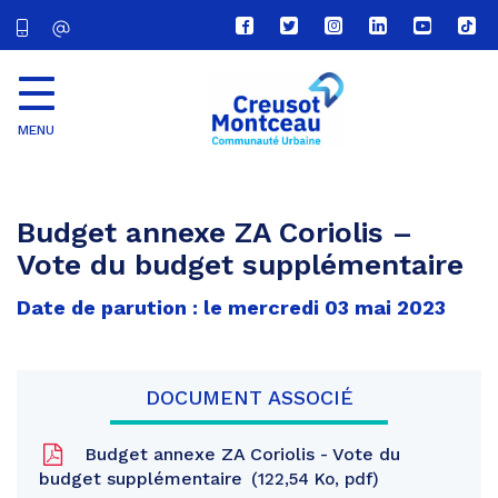
Lien
Lien
Lien
Lien
Lien
Lien
vers
vers
vers
vers
vers
vers
le
le
le
le
la
le
compte
compte
compte
compte
chaîne
com
Facebook
Twitter
Instagram
Linkedin
Youtube
tikt
MENU
CU
Creusot
Montceau
Budget annexe ZA Coriolis –
Vote du budget supplémentaire
Date de parution : le mercredi 03 mai 2023
DOCUMENT ASSOCIÉ
Budget annexe ZA Coriolis - Vote du
budget supplémentaire
122,54 Ko, pdf