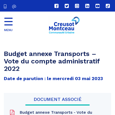
Lien
Lien
Lien
Lien
Lien
Lien
vers
vers
vers
vers
vers
vers
le
le
le
le
la
le
compte
compte
compte
compte
chaîne
com
Facebook
Twitter
Instagram
Linkedin
Youtube
tikt
MENU
CU
Creusot
Montceau
Budget annexe Transports –
Vote du compte administratif
2022
Date de parution : le mercredi 03 mai 2023
DOCUMENT ASSOCIÉ
Budget annexe Transports - Vote du