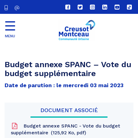
Lien
Lien
Lien
Lien
Lien
Lien
vers
vers
vers
vers
vers
vers
le
le
le
le
la
le
compte
compte
compte
compte
chaîne
com
Facebook
Twitter
Instagram
Linkedin
Youtube
tikt
MENU
CU
Creusot
Montceau
Budget annexe SPANC – Vote du
budget supplémentaire
Date de parution : le mercredi 03 mai 2023
DOCUMENT ASSOCIÉ
Budget annexe SPANC - Vote du budget
supplémentaire
125,92 Ko, pdf