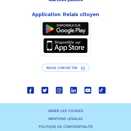
Application Relais citoyen
NOUS CONTACTER
Lien
Lien
Lien
Lien
Lien
Lien
vers
vers
vers
vers
vers
vers
le
le
le
le
la
le
GÉRER LES COOKIES
compte
compte
compte
compte
chaîne
compte
MENTIONS LÉGALES
Facebook
Twitter
Instagram
Linkedin
Youtube
tiktok
POLITIQUE DE CONFIDENTIALITÉ