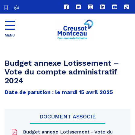
Lien
Lien
Lien
Lien
Lien
Lien
vers
vers
vers
vers
vers
vers
le
le
le
le
la
le
compte
compte
compte
compte
chaîne
com
Facebook
Twitter
Instagram
Linkedin
Youtube
tikt
MENU
CU
Creusot
Montceau
Budget annexe Lotissement –
Vote du compte administratif
2024
Date de parution : le mardi 15 avril 2025
DOCUMENT ASSOCIÉ
Budget annexe Lotissement - Vote du