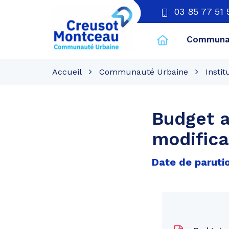
03 85 77 51 
Communau
CU
Creusot
Accueil
Communauté Urbaine
Instit
Montceau
Budget a
modifica
Date de parutio