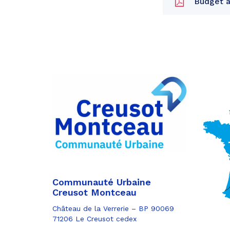
Budget an
Partager
sur
Partager
Facebook
sur
Partager
Twitter
par
e-
mail
Communauté Urbaine
Creusot Montceau
Château de la Verrerie – BP 90069
71206 Le Creusot cedex