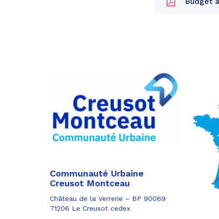
Budget an
Partager
sur
Partager
Facebook
sur
Partager
Twitter
par
e-
mail
Communauté Urbaine
Creusot Montceau
Château de la Verrerie – BP 90069
71206 Le Creusot cedex