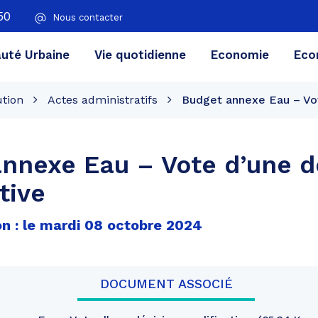
50
Nous contacter
té Urbaine
Vie quotidienne
Economie
Eco
ution
Actes administratifs
Budget annexe Eau – Vot
nnexe Eau – Vote d’une d
tive
on : le mardi 08 octobre 2024
DOCUMENT ASSOCIÉ