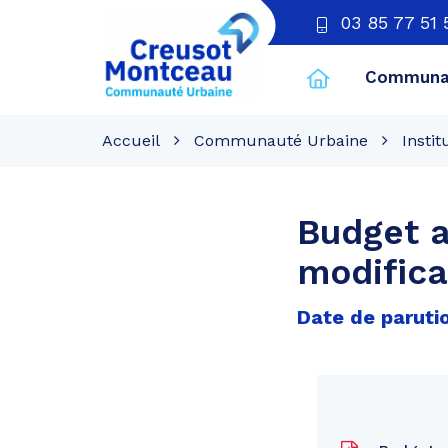
03 85 77 51 
Communau
CU
Creusot
Accueil
Communauté Urbaine
Instit
Montceau
Budget a
modifica
Date de paruti