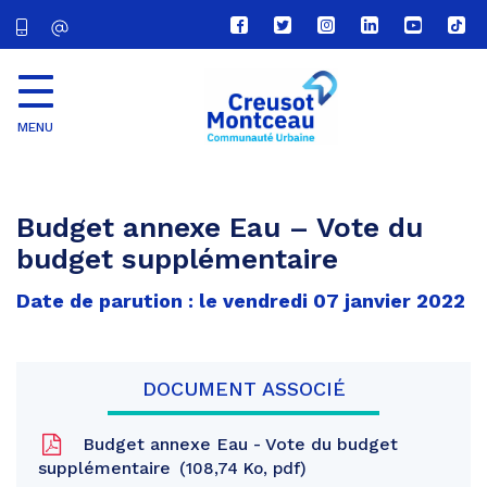
Lien
Lien
Lien
Lien
Lien
Lien
vers
vers
vers
vers
vers
vers
le
le
le
le
la
le
compte
compte
compte
compte
chaîne
com
Facebook
Twitter
Instagram
Linkedin
Youtube
tikt
MENU
CU
Creusot
Montceau
Budget annexe Eau – Vote du
budget supplémentaire
Date de parution : le vendredi 07 janvier 2022
DOCUMENT ASSOCIÉ
Budget annexe Eau - Vote du budget
supplémentaire
108,74 Ko, pdf