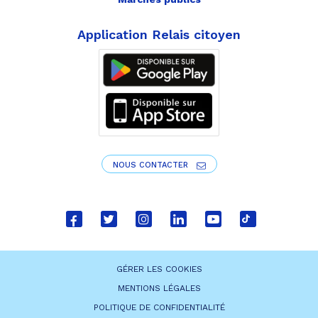
Application Relais citoyen
NOUS CONTACTER
Lien
Lien
Lien
Lien
Lien
Lien
vers
vers
vers
vers
vers
vers
le
le
le
le
la
le
GÉRER LES COOKIES
compte
compte
compte
compte
chaîne
compte
MENTIONS LÉGALES
Facebook
Twitter
Instagram
Linkedin
Youtube
tiktok
POLITIQUE DE CONFIDENTIALITÉ