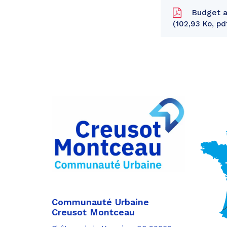
Budget an
102,93 Ko, pd
Partager
sur
Partager
Facebook
sur
Partager
Twitter
par
e-
mail
Communauté Urbaine
Creusot Montceau