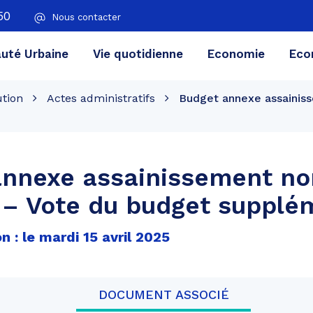
50
Nous contacter
té Urbaine
Vie quotidienne
Economie
Eco
ution
Actes administratifs
Budget annexe assainiss
annexe assainissement no
f – Vote du budget supplé
n : le mardi 15 avril 2025
DOCUMENT ASSOCIÉ