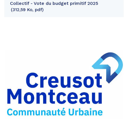
Collectif - Vote du budget primitif 2025
312,59 Ko, pdf
Partager
sur
Partager
Facebook
sur
Partager
Twitter
par
e-
mail