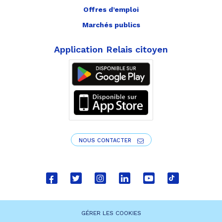
Offres d’emploi
Marchés publics
Application Relais citoyen
NOUS CONTACTER
Lien
Lien
Lien
Lien
Lien
Lien
vers
vers
vers
vers
vers
vers
le
le
le
le
la
le
GÉRER LES COOKIES
compte
compte
compte
compte
chaîne
compte