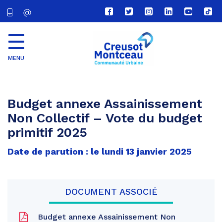
Lien
Lien
Lien
Lien
Lien
Lien
vers
vers
vers
vers
vers
vers
le
le
le
le
la
le
compte
compte
compte
compte
chaîne
com
Facebook
Twitter
Instagram
Linkedin
Youtube
tikt
MENU
CU
Creusot
Montceau
Budget annexe Assainissement
Non Collectif – Vote du budget
primitif 2025
Date de parution : le lundi 13 janvier 2025
DOCUMENT ASSOCIÉ
Budget annexe Assainissement Non