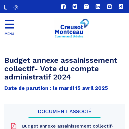
Lien
Lien
Lien
Lien
Lien
Lien
vers
vers
vers
vers
vers
vers
le
le
le
le
la
le
compte
compte
compte
compte
chaîne
com
Facebook
Twitter
Instagram
Linkedin
Youtube
tikt
MENU
CU
Creusot
Montceau
Budget annexe assainissement
collectif- Vote du compte
administratif 2024
Date de parution : le mardi 15 avril 2025
DOCUMENT ASSOCIÉ
Budget annexe assainissement collectif-