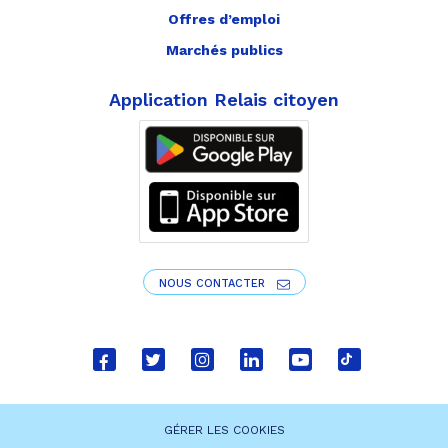
Offres d’emploi
Marchés publics
Application Relais citoyen
NOUS CONTACTER
Lien
Lien
Lien
Lien
Lien
Lien
vers
vers
vers
vers
vers
vers
le
le
le
le
la
le
GÉRER LES COOKIES
compte
compte
compte
compte
chaîne
compte