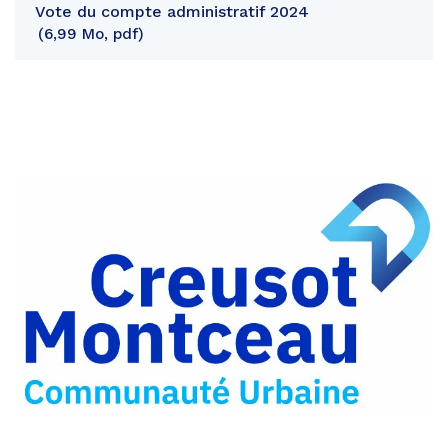
Vote du compte administratif 2024
6,99 Mo, pdf
Partager
sur
Partager
Facebook
sur
Partager
Twitter
par
e-
mail