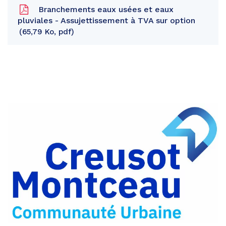
Branchements eaux usées et eaux
pluviales - Assujettissement à TVA sur option
65,79 Ko, pdf
Partager
sur
Partager
Facebook
sur
Partager
Twitter
par
e-
mail