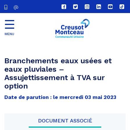
Lien
Lien
Lien
Lien
Lien
Lien
vers
vers
vers
vers
vers
vers
le
le
le
le
la
le
compte
compte
compte
compte
chaîne
com
Facebook
Twitter
Instagram
Linkedin
Youtube
tikt
MENU
CU
Creusot
Montceau
Branchements eaux usées et
eaux pluviales –
Assujettissement à TVA sur
option
Date de parution : le mercredi 03 mai 2023
DOCUMENT ASSOCIÉ