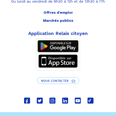
Du lundi au vendredi de 8h30 à 12h et de 13h30 à 17h
Offres d’emploi
Marchés publics
Application Relais citoyen
NOUS CONTACTER
Lien
Lien
Lien
Lien
Lien
Lien
vers
vers
vers
vers
vers
vers
le
le
le
le
la
le