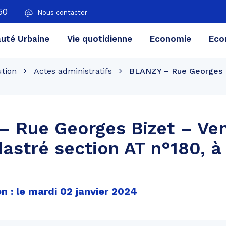
50
Nous contacter
té Urbaine
Vie quotidienne
Economie
Eco
ution
Actes administratifs
BLANZY – Rue Georges Bi
 Rue Georges Bizet – Ven
dastré section AT n°180, à 
n : le mardi 02 janvier 2024