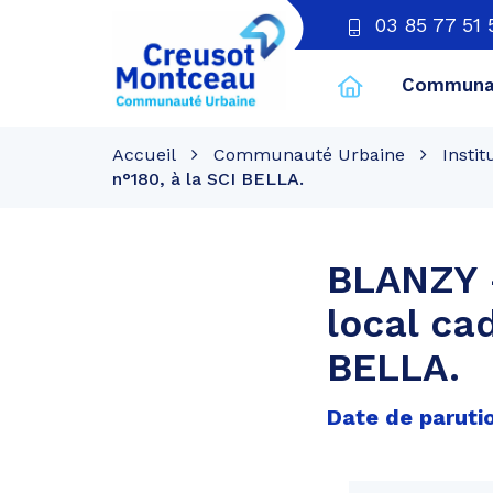
03 85 77 51 
Communau
CU
Creusot
Accueil
Communauté Urbaine
Instit
Montceau
n°180, à la SCI BELLA.
BLANZY –
local ca
BELLA.
Date de parutio