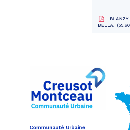
BLANZY - 
BELLA.
55,60
Partager
sur
Partager
Facebook
sur
Partager
Twitter
par
e-
mail
Communauté Urbaine