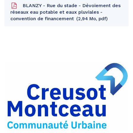
BLANZY - Rue du stade - Dévoiement des
réseaux eau potable et eaux pluviales -
convention de financement
2,94 Mo, pdf
Partager
sur
Partager
Facebook
sur
Partager
Twitter
par
e-
mail