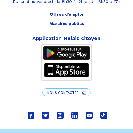
Du lundi au vendredi de 8h30 à 12h et de 13h30 à 17h
Offres d’emploi
Marchés publics
Application Relais citoyen
NOUS CONTACTER
Lien
Lien
Lien
Lien
Lien
Lien
vers
vers
vers
vers
vers
vers
le
le
le
le
la
le