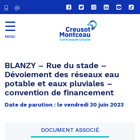
Lien
Lien
Lien
Lien
Lien
Lien
vers
vers
vers
vers
vers
vers
le
le
le
le
la
le
compte
compte
compte
compte
chaîne
com
Facebook
Twitter
Instagram
Linkedin
Youtube
tikt
MENU
CU
Creusot
Montceau
BLANZY – Rue du stade –
Dévoiement des réseaux eau
potable et eaux pluviales –
convention de financement
Date de parution : le vendredi 30 juin 2023
DOCUMENT ASSOCIÉ