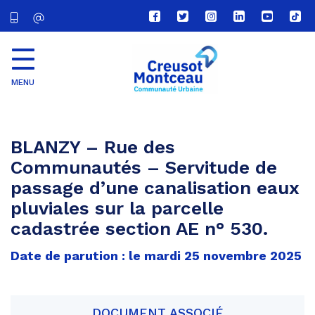
Lien
Lien
Lien
Lien
Lien
Lien
vers
vers
vers
vers
vers
vers
le
le
le
le
la
le
compte
compte
compte
compte
chaîne
com
Facebook
Twitter
Instagram
Linkedin
Youtube
tikt
MENU
CU
Creusot
Montceau
BLANZY – Rue des
Communautés – Servitude de
passage d’une canalisation eaux
pluviales sur la parcelle
cadastrée section AE n° 530.
Date de parution : le mardi 25 novembre 2025
DOCUMENT ASSOCIÉ