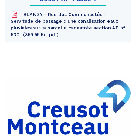
BLANZY - Rue des Communautés -
Servitude de passage d'une canalisation eaux
pluviales sur la parcelle cadastrée section AE n°
530.
859,55 Ko, pdf
Partager
sur
Partager
Facebook
sur
Partager
Twitter
par
e-