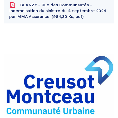
BLANZY - Rue des Communautés -
Indemnisation du sinistre du 4 septembre 2024
par MMA Assurance
984,30 Ko, pdf
Partager
sur
Partager
Facebook
sur
Partager
Twitter
par
e-
mail