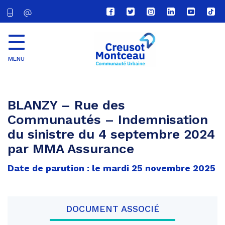
Lien
Lien
Lien
Lien
Lien
Lien
vers
vers
vers
vers
vers
vers
le
le
le
le
la
le
compte
compte
compte
compte
chaîne
com
Facebook
Twitter
Instagram
Linkedin
Youtube
tikt
MENU
CU
Creusot
Montceau
BLANZY – Rue des
Communautés – Indemnisation
du sinistre du 4 septembre 2024
par MMA Assurance
Date de parution : le mardi 25 novembre 2025
DOCUMENT ASSOCIÉ