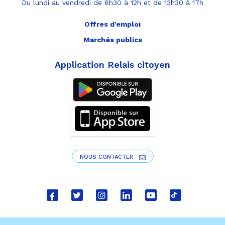
Du lundi au vendredi de 8h30 à 12h et de 13h30 à 17h
Offres d’emploi
Marchés publics
Application Relais citoyen
NOUS CONTACTER
Lien
Lien
Lien
Lien
Lien
Lien
vers
vers
vers
vers
vers
vers
le
le
le
le
la
le