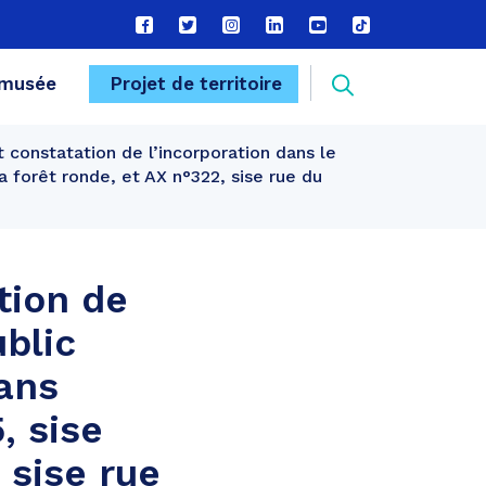
Lien
Lien
Lien
Lien
Lien
Lien
vers
vers
vers
vers
vers
vers
le
le
le
le
la
le
Recherche
musée
Projet de territoire
compte
compte
compte
compte
chaîne
compte
Facebook
Twitter
Instagram
Linkedin
Youtube
tiktok
constatation de l’incorporation dans le
FERMER
 forêt ronde, et AX n°322, sise rue du
tion de
blic
ans
, sise
 sise rue