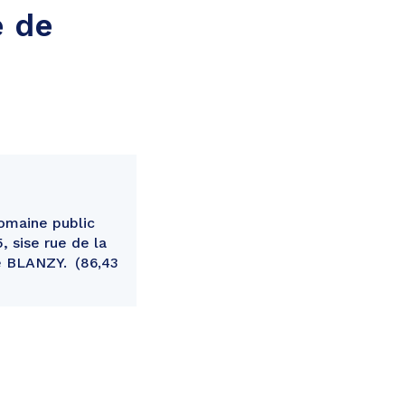
e de
domaine public
 sise rue de la
de BLANZY.
86,43