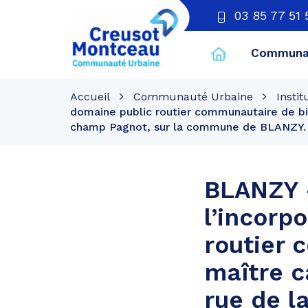
03 85 77 51 
Communau
CU
Creusot
Accueil
Communauté Urbaine
Instit
Montceau
domaine public routier communautaire de bie
champ Pagnot, sur la commune de BLANZY.
BLANZY –
l’incorp
routier 
maître c
rue de l