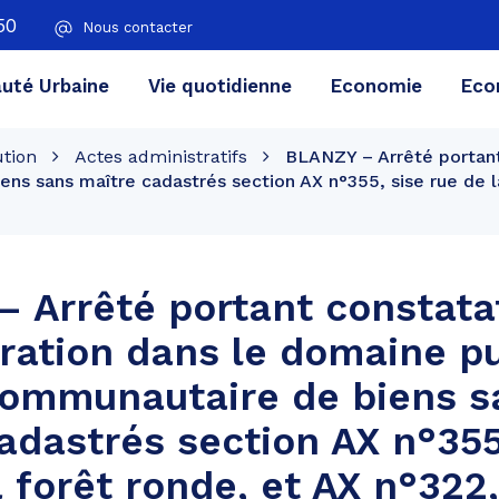
50
Nous contacter
té Urbaine
Vie quotidienne
Economie
Eco
ution
Actes administratifs
BLANZY – Arrêté portant 
ns sans maître cadastrés section AX n°355, sise rue de la
 Arrêté portant constata
oration dans le domaine pu
communautaire de biens s
adastrés section AX n°355
a forêt ronde, et AX n°322,