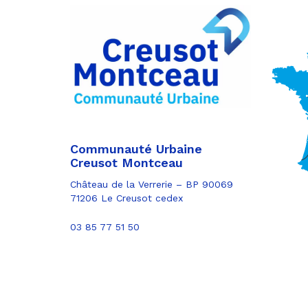
Partager
sur
Partager
Facebook
sur
Partager
Twitter
par
e-
mail
Communauté Urbaine
Creusot Montceau
Château de la Verrerie – BP 90069
71206 Le Creusot cedex
03 85 77 51 50