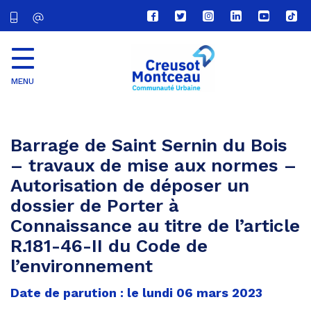
Lien
Lien
Lien
Lien
Lien
Lien
vers
vers
vers
vers
vers
vers
le
le
le
le
la
le
compte
compte
compte
compte
chaîne
com
Facebook
Twitter
Instagram
Linkedin
Youtube
tikt
MENU
CU
Creusot
Montceau
Barrage de Saint Sernin du Bois
– travaux de mise aux normes –
Autorisation de déposer un
dossier de Porter à
Connaissance au titre de l’article
R.181-46-II du Code de
l’environnement
Date de parution : le lundi 06 mars 2023