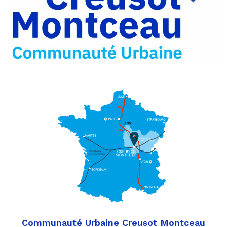
Partager
Twitter
par
e-
mail
Communauté Urbaine Creusot Montceau