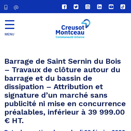
Lien
Lien
Lien
Lien
Lien
Lien
vers
vers
vers
vers
vers
vers
le
le
le
le
la
le
compte
compte
compte
compte
chaîne
com
Facebook
Twitter
Instagram
Linkedin
Youtube
tikt
MENU
CU
Creusot
Montceau
Barrage de Saint Sernin du Bois
– Travaux de clôture autour du
barrage et du bassin de
dissipation – Attribution et
signature d’un marché sans
publicité ni mise en concurrence
préalables, inférieur à 39 999.00
€ HT.