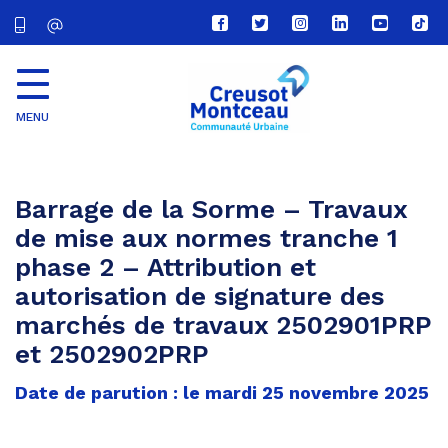
Lien
Lien
Lien
Lien
Lien
Lien
vers
vers
vers
vers
vers
vers
le
le
le
le
la
le
compte
compte
compte
compte
chaîne
com
Facebook
Twitter
Instagram
Linkedin
Youtube
tikt
MENU
CU
Creusot
Montceau
Barrage de la Sorme – Travaux
de mise aux normes tranche 1
phase 2 – Attribution et
autorisation de signature des
marchés de travaux 2502901PRP
et 2502902PRP
Date de parution : le mardi 25 novembre 2025