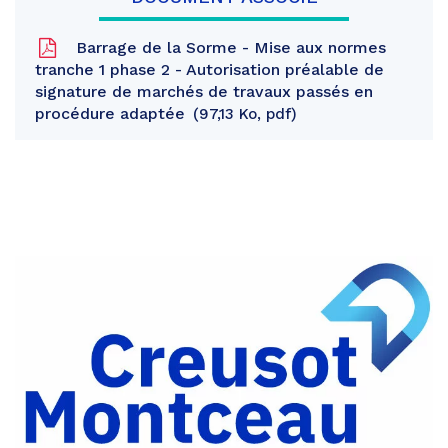
Barrage de la Sorme - Mise aux normes
tranche 1 phase 2 - Autorisation préalable de
signature de marchés de travaux passés en
procédure adaptée
97,13 Ko, pdf
Partager
sur
Partager
Facebook
sur
Partager
Twitter
par
e-