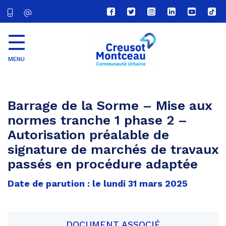
Lien
Lien
Lien
Lien
Lien
Lien
vers
vers
vers
vers
vers
vers
le
le
le
le
la
le
compte
compte
compte
compte
chaîne
com
Facebook
Twitter
Instagram
Linkedin
Youtube
tikt
MENU
CU
Creusot
Montceau
Barrage de la Sorme – Mise aux
normes tranche 1 phase 2 –
Autorisation préalable de
signature de marchés de travaux
passés en procédure adaptée
Date de parution : le lundi 31 mars 2025
DOCUMENT ASSOCIÉ