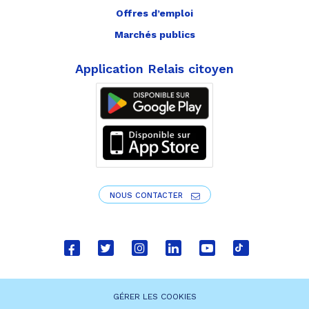
Offres d’emploi
Marchés publics
Application Relais citoyen
NOUS CONTACTER
Lien
Lien
Lien
Lien
Lien
Lien
vers
vers
vers
vers
vers
vers
le
le
le
le
la
le
GÉRER LES COOKIES
compte
compte
compte
compte
chaîne
compte