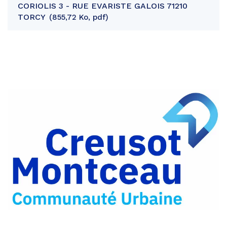
CORIOLIS 3 - RUE EVARISTE GALOIS 71210
TORCY
855,72 Ko, pdf
Partager
sur
Partager
Facebook
sur
Partager
Twitter
par
e-
mail