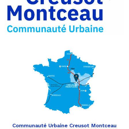
Partager
Twitter
par
e-
mail
Communauté Urbaine Creusot Montceau