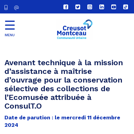
Lien
Lien
Lien
Lien
Lien
Lien
vers
vers
vers
vers
vers
vers
le
le
le
le
la
le
compte
compte
compte
compte
chaîne
com
Facebook
Twitter
Instagram
Linkedin
Youtube
tikt
MENU
CU
Creusot
Montceau
Avenant technique à la mission
d’assistance à maîtrise
d’ouvrage pour la conservation
sélective des collections de
l’Ecomusée attribuée à
ConsulT.O
Date de parution : le mercredi 11 décembre
2024