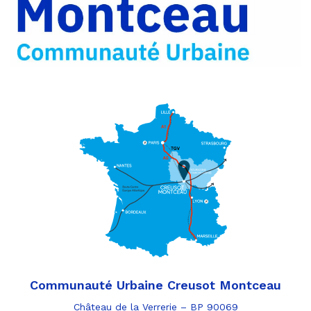
par
e-
mail
Communauté Urbaine Creusot Montceau
Château de la Verrerie – BP 90069