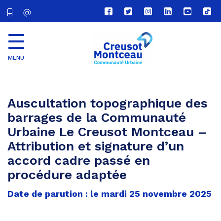
Lien
Lien
Lien
Lien
Lien
Lien
vers
vers
vers
vers
vers
vers
le
le
le
le
la
le
compte
compte
compte
compte
chaîne
com
Facebook
Twitter
Instagram
Linkedin
Youtube
tikt
MENU
CU
Creusot
Montceau
Auscultation topographique des
barrages de la Communauté
Urbaine Le Creusot Montceau –
Attribution et signature d’un
accord cadre passé en
procédure adaptée
Date de parution : le mardi 25 novembre 2025