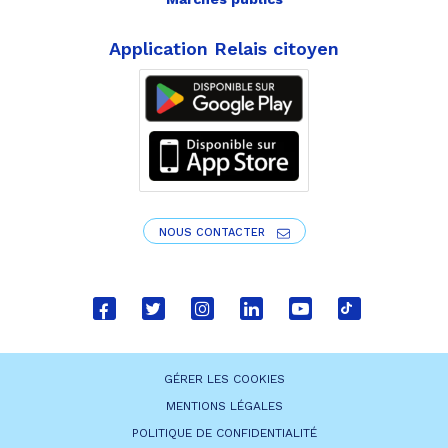
Application Relais citoyen
NOUS CONTACTER
Lien
Lien
Lien
Lien
Lien
Lien
vers
vers
vers
vers
vers
vers
le
le
le
le
la
le
GÉRER LES COOKIES
compte
compte
compte
compte
chaîne
compte
MENTIONS LÉGALES
Facebook
Twitter
Instagram
Linkedin
Youtube
tiktok
POLITIQUE DE CONFIDENTIALITÉ