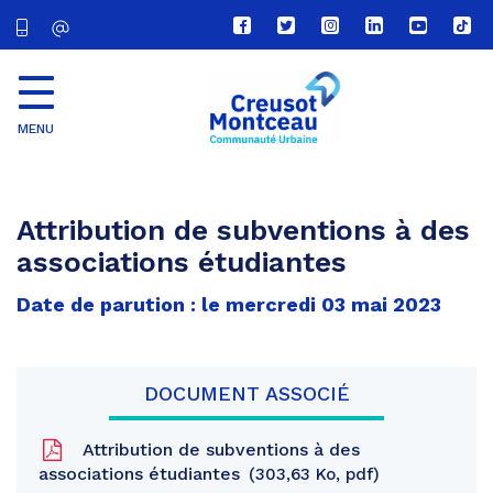
Lien
Lien
Lien
Lien
Lien
Lien
vers
vers
vers
vers
vers
vers
le
le
le
le
la
le
compte
compte
compte
compte
chaîne
com
Facebook
Twitter
Instagram
Linkedin
Youtube
tikt
MENU
CU
Creusot
Montceau
Attribution de subventions à des
associations étudiantes
Date de parution : le mercredi 03 mai 2023
DOCUMENT ASSOCIÉ
Attribution de subventions à des
associations étudiantes
303,63 Ko, pdf