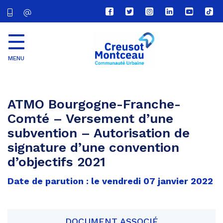
Lien
Lien
Lien
Lien
Lien
Lien
vers
vers
vers
vers
vers
vers
le
le
le
le
la
le
compte
compte
compte
compte
chaîne
com
Facebook
Twitter
Instagram
Linkedin
Youtube
tikt
MENU
CU
Creusot
Montceau
ATMO Bourgogne-Franche-
Comté – Versement d’une
subvention – Autorisation de
signature d’une convention
d’objectifs 2021
Date de parution : le vendredi 07 janvier 2022
DOCUMENT ASSOCIÉ