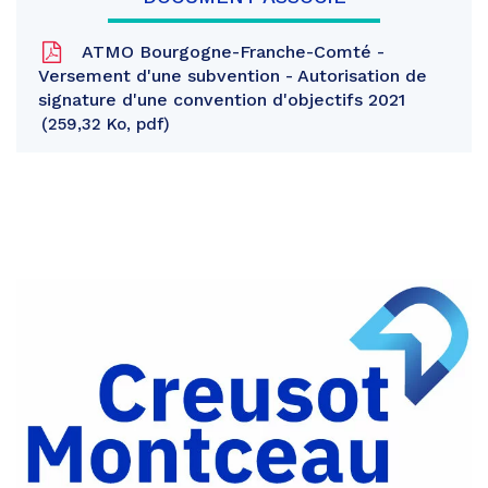
ATMO Bourgogne-Franche-Comté -
Versement d'une subvention - Autorisation de
signature d'une convention d'objectifs 2021
259,32 Ko, pdf
Partager
sur
Partager
Facebook
sur
Partager
Twitter
par
e-