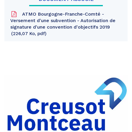
ATMO Bourgogne-Franche-Comté -
Versement d'une subvention - Autorisation de
signature d'une convention d'objectifs 2019
226,07 Ko, pdf
Partager
sur
Partager
Facebook
sur
Partager
Twitter
par
e-