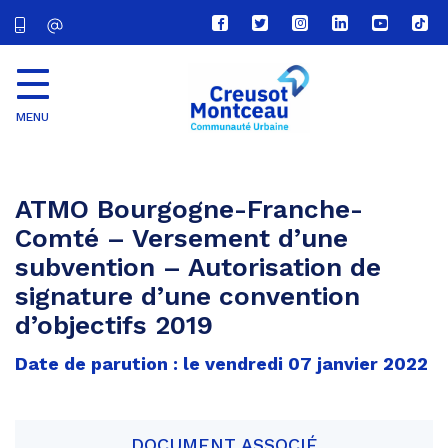
Lien
Lien
Lien
Lien
Lien
Lien
vers
vers
vers
vers
vers
vers
le
le
le
le
la
le
compte
compte
compte
compte
chaîne
com
Facebook
Twitter
Instagram
Linkedin
Youtube
tikt
MENU
CU
Creusot
Montceau
ATMO Bourgogne-Franche-
Comté – Versement d’une
subvention – Autorisation de
signature d’une convention
d’objectifs 2019
Date de parution : le vendredi 07 janvier 2022
DOCUMENT ASSOCIÉ