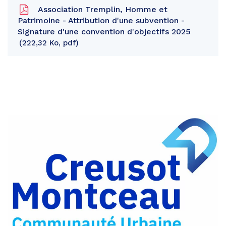
Association Tremplin, Homme et
Patrimoine - Attribution d'une subvention -
Signature d'une convention d'objectifs 2025
222,32 Ko, pdf
Partager
sur
Partager
Facebook
sur
Partager
Twitter
par
e-
mail