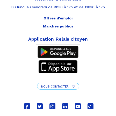
Du lundi au vendredi de 8h30 à 12h et de 13h30 à 17h
Offres d’emploi
Marchés publics
Application Relais citoyen
NOUS CONTACTER
Lien
Lien
Lien
Lien
Lien
Lien
vers
vers
vers
vers
vers
vers