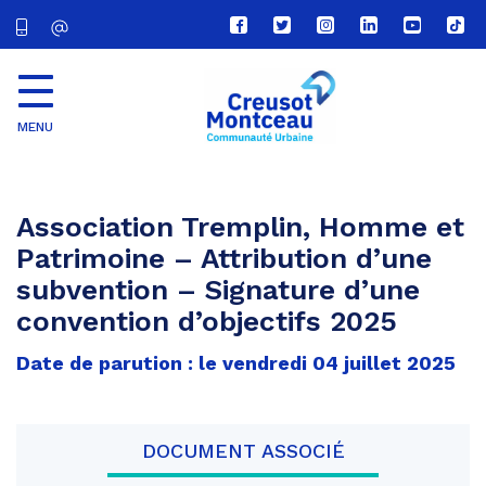
Lien
Lien
Lien
Lien
Lien
Lien
vers
vers
vers
vers
vers
vers
le
le
le
le
la
le
compte
compte
compte
compte
chaîne
com
Facebook
Twitter
Instagram
Linkedin
Youtube
tikt
MENU
CU
Creusot
Montceau
Association Tremplin, Homme et
Patrimoine – Attribution d’une
subvention – Signature d’une
convention d’objectifs 2025
Date de parution : le vendredi 04 juillet 2025
DOCUMENT ASSOCIÉ