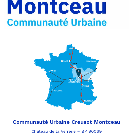
par
e-
mail
Communauté Urbaine Creusot Montceau
Château de la Verrerie – BP 90069