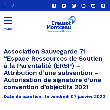
Lien
Lien
Lien
Lien
Lien
Lien
vers
vers
vers
vers
vers
vers
le
le
le
le
la
le
compte
compte
compte
compte
chaîne
com
Facebook
Twitter
Instagram
Linkedin
Youtube
tikt
MENU
CU
Creusot
Montceau
Association Sauvegarde 71 –
“Espace Ressources de Soutien
à la Parentalité (ERSP) –
Attribution d’une subvention –
Autorisation de signature d’une
convention d’objectifs 2021
Date de parution : le vendredi 07 janvier 2022