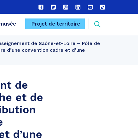
Lien
Lien
Lien
Lien
Lien
Lien
vers
vers
vers
vers
vers
vers
le
le
le
le
la
le
Recherche
musée
Projet de territoire
compte
compte
compte
compte
chaîne
compte
Facebook
Twitter
Instagram
Linkedin
Youtube
tiktok
Enseignement de Saône-et-Loire – Pôle de
FERMER
re d’une convention cadre et d’une
ent de
he et de
ibution
e
et d’une