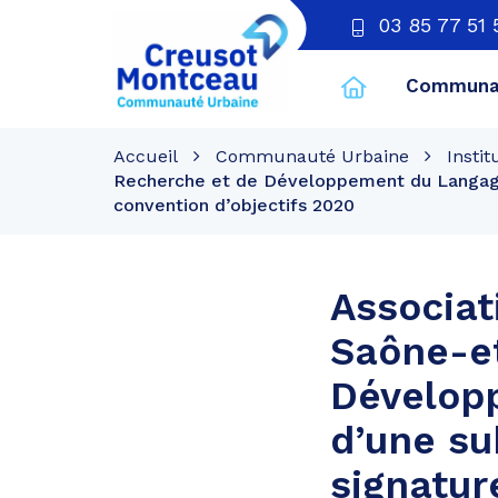
03 85 77 51 
Communau
CU
Creusot
Accueil
Communauté Urbaine
Instit
Montceau
Recherche et de Développement du Langage –
convention d’objectifs 2020
Associat
Saône-et
Développ
d’une su
signatur