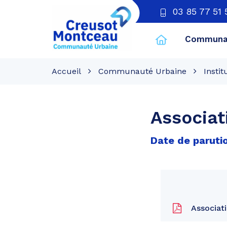
03 85 77 51 
Communau
CU
Creusot
Accueil
Communauté Urbaine
Instit
Montceau
Associa
Date de parutio
Associat