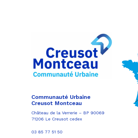
Partager
sur
Partager
Facebook
sur
Partager
Twitter
par
e-
mail
Communauté Urbaine
Creusot Montceau
Château de la Verrerie – BP 90069
71206 Le Creusot cedex
03 85 77 51 50