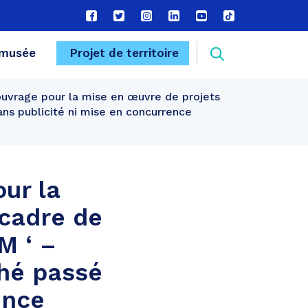
Lien
Lien
Lien
Lien
Lien
Lien
vers
vers
vers
vers
vers
vers
le
le
le
le
la
le
Recherche
musée
Projet de territoire
compte
compte
compte
compte
chaîne
compte
Facebook
Twitter
Instagram
Linkedin
Youtube
tiktok
ouvrage pour la mise en œuvre de projets
FERMER
ans publicité ni mise en concurrence
ur la
 cadre de
M ‘ –
ché passé
ence