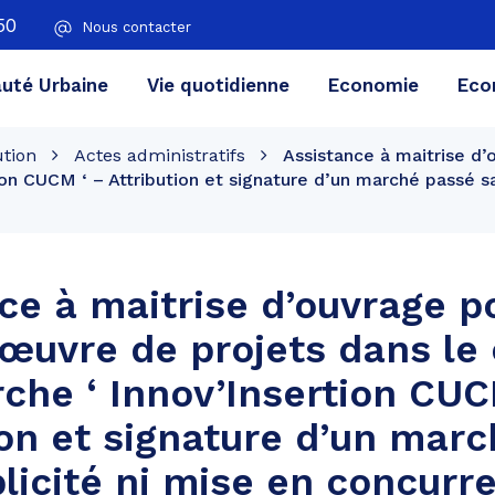
50
Nous contacter
té Urbaine
Vie quotidienne
Economie
Eco
ution
Actes administratifs
Assistance à maitrise d’
ion CUCM ‘ – Attribution et signature d’un marché passé s
ce à maitrise d’ouvrage po
œuvre de projets dans le
che ‘ Innov’Insertion CUC
ion et signature d’un mar
licité ni mise en concurr