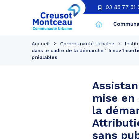
03 85 77 51 
Communau
CU
Creusot
Accueil
Communauté Urbaine
Instit
Montceau
dans le cadre de la démarche ‘ Innov’Insert
préalables
Assistan
mise en 
la démar
Attribut
sans pub