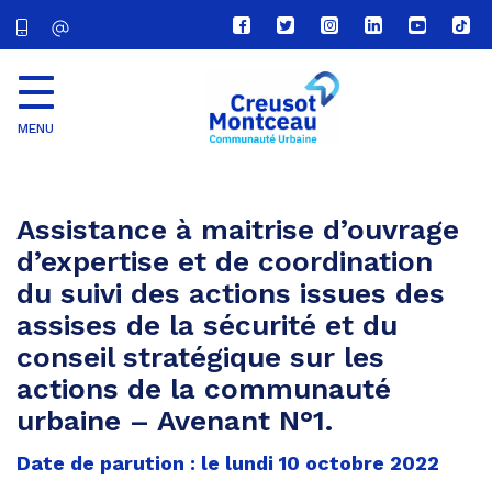
Lien
Lien
Lien
Lien
Lien
Lien
vers
vers
vers
vers
vers
vers
le
le
le
le
la
le
compte
compte
compte
compte
chaîne
com
Facebook
Twitter
Instagram
Linkedin
Youtube
tikt
MENU
CU
Creusot
Montceau
Assistance à maitrise d’ouvrage
d’expertise et de coordination
du suivi des actions issues des
assises de la sécurité et du
conseil stratégique sur les
actions de la communauté
urbaine – Avenant N°1.
Date de parution : le lundi 10 octobre 2022