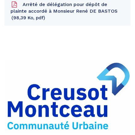
Arrêté de délégation pour dépôt de
plainte accordé à Monsieur René DE BASTOS
98,39 Ko, pdf
Partager
sur
Partager
Facebook
sur
Partager
Twitter
par
e-
mail