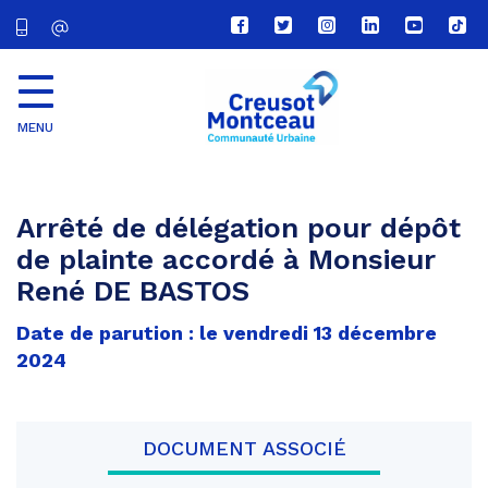
Lien
Lien
Lien
Lien
Lien
Lien
vers
vers
vers
vers
vers
vers
le
le
le
le
la
le
compte
compte
compte
compte
chaîne
com
Facebook
Twitter
Instagram
Linkedin
Youtube
tikt
MENU
CU
Creusot
Montceau
Arrêté de délégation pour dépôt
de plainte accordé à Monsieur
René DE BASTOS
Date de parution : le vendredi 13 décembre
2024
DOCUMENT ASSOCIÉ