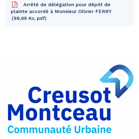
Arrêté de délégation pour dépôt de
plainte accordé à Monsieur Olivier FERRY
98,69 Ko, pdf
Partager
sur
Partager
Facebook
sur
Partager
Twitter
par
e-
mail