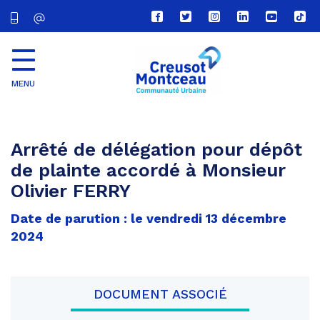
Lien
Lien
Lien
Lien
Lien
Lien
vers
vers
vers
vers
vers
vers
le
le
le
le
la
le
compte
compte
compte
compte
chaîne
com
Facebook
Twitter
Instagram
Linkedin
Youtube
tikt
MENU
CU
Creusot
Montceau
Arrêté de délégation pour dépôt
de plainte accordé à Monsieur
Olivier FERRY
Date de parution : le vendredi 13 décembre
2024
DOCUMENT ASSOCIÉ