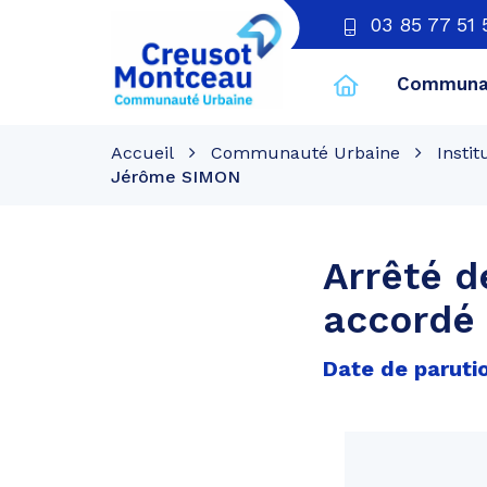
03 85 77 51 
Communau
CU
Creusot
Accueil
Communauté Urbaine
Instit
Montceau
Jérôme SIMON
Arrêté d
accordé
Date de paruti