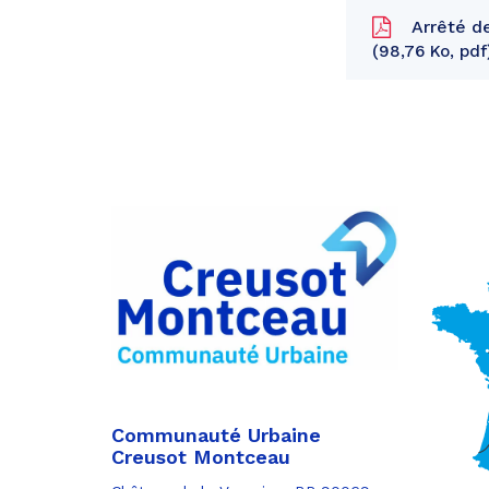
Arrêté d
98,76 Ko, pdf
Partager
sur
Partager
Facebook
sur
Partager
Twitter
par
e-
mail
Communauté Urbaine
Creusot Montceau