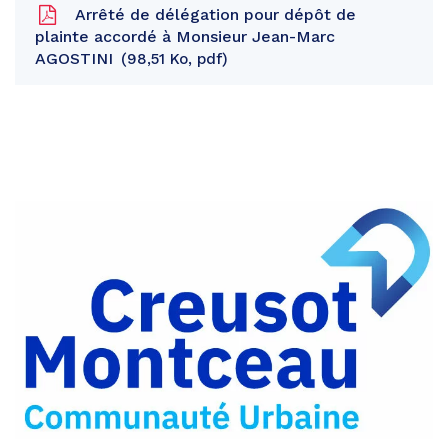
Arrêté de délégation pour dépôt de
plainte accordé à Monsieur Jean-Marc
AGOSTINI
98,51 Ko, pdf
Partager
sur
Partager
Facebook
sur
Partager
Twitter
par
e-
mail