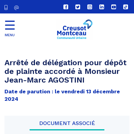
Lien
Lien
Lien
Lien
Lien
Lien
vers
vers
vers
vers
vers
vers
le
le
le
le
la
le
compte
compte
compte
compte
chaîne
com
Facebook
Twitter
Instagram
Linkedin
Youtube
tikt
MENU
CU
Creusot
Montceau
Arrêté de délégation pour dépôt
de plainte accordé à Monsieur
Jean-Marc AGOSTINI
Date de parution : le vendredi 13 décembre
2024
DOCUMENT ASSOCIÉ