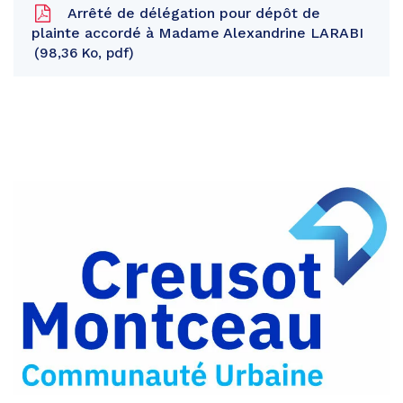
Arrêté de délégation pour dépôt de
plainte accordé à Madame Alexandrine LARABI
98,36 Ko, pdf
Partager
sur
Partager
Facebook
sur
Partager
Twitter
par
e-
mail