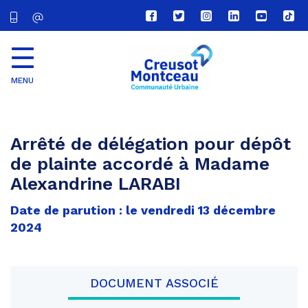
Lien
Lien
Lien
Lien
Lien
Lien
vers
vers
vers
vers
vers
vers
le
le
le
le
la
le
compte
compte
compte
compte
chaîne
com
Facebook
Twitter
Instagram
Linkedin
Youtube
tikt
MENU
CU
Creusot
Montceau
Arrêté de délégation pour dépôt
de plainte accordé à Madame
Alexandrine LARABI
Date de parution : le vendredi 13 décembre
2024
DOCUMENT ASSOCIÉ