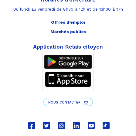
Du lundi au vendredi de 8h30 à 12h et de 13h30 à 17h
Offres d’emploi
Marchés publics
Application Relais citoyen
NOUS CONTACTER
Lien
Lien
Lien
Lien
Lien
Lien
vers
vers
vers
vers
vers
vers