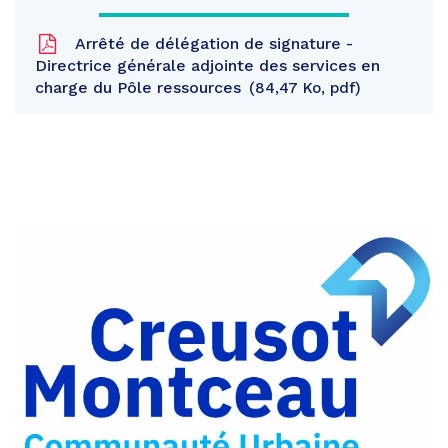
Arrêté de délégation de signature -
Directrice générale adjointe des services en
charge du Pôle ressources
84,47 Ko, pdf
Partager
sur
Partager
Facebook
sur
Partager
Twitter
par
e-
mail