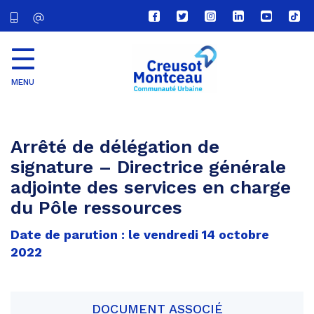
Lien
Lien
Lien
Lien
Lien
Lien
vers
vers
vers
vers
vers
vers
le
le
le
le
la
le
compte
compte
compte
compte
chaîne
com
Facebook
Twitter
Instagram
Linkedin
Youtube
tikt
MENU
CU
Creusot
Montceau
Arrêté de délégation de
signature – Directrice générale
adjointe des services en charge
du Pôle ressources
Date de parution : le vendredi 14 octobre
2022
DOCUMENT ASSOCIÉ