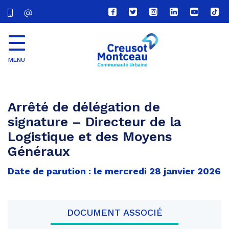
Lien
Lien
Lien
Lien
Lien
Lien
vers
vers
vers
vers
vers
vers
le
le
le
le
la
le
compte
compte
compte
compte
chaîne
com
Facebook
Twitter
Instagram
Linkedin
Youtube
tikt
MENU
CU
Creusot
Montceau
Arrêté de délégation de
signature – Directeur de la
Logistique et des Moyens
Généraux
Date de parution : le mercredi 28 janvier 2026
DOCUMENT ASSOCIÉ