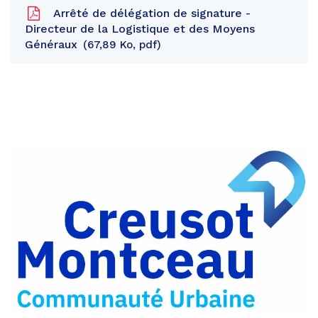
Arrêté de délégation de signature -
Directeur de la Logistique et des Moyens
Généraux
67,89 Ko, pdf
Partager
sur
Partager
Facebook
sur
Partager
Twitter
par
e-
mail