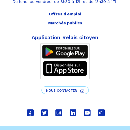
Du lundi au vendredi de 8h30 à 12h et de 13h30 à 17h
Offres d’emploi
Marchés publics
Application Relais citoyen
NOUS CONTACTER
Lien
Lien
Lien
Lien
Lien
Lien
vers
vers
vers
vers
vers
vers
le
le
le
le
la
le