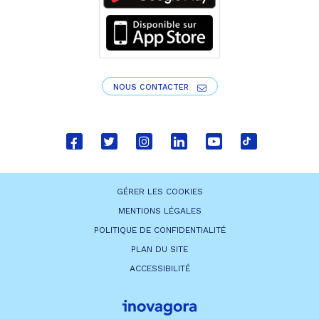
NOUS CONTACTER
Lien
Lien
Lien
Lien
Lien
Lien
vers
vers
vers
vers
vers
vers
le
le
le
le
la
le
GÉRER LES COOKIES
compte
compte
compte
compte
chaîne
compte
MENTIONS LÉGALES
Facebook
Twitter
Instagram
Linkedin
Youtube
tiktok
POLITIQUE DE CONFIDENTIALITÉ
PLAN DU SITE
ACCESSIBILITÉ