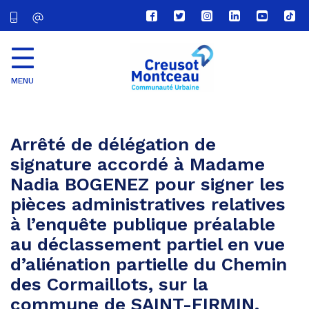
Lien
Lien
Lien
Lien
Lien
Lien
vers
vers
vers
vers
vers
vers
le
le
le
le
la
le
compte
compte
compte
compte
chaîne
com
Facebook
Twitter
Instagram
Linkedin
Youtube
tikt
MENU
CU
Creusot
Montceau
Arrêté de délégation de
signature accordé à Madame
Nadia BOGENEZ pour signer les
pièces administratives relatives
à l’enquête publique préalable
au déclassement partiel en vue
d’aliénation partielle du Chemin
des Cormaillots, sur la
commune de SAINT-FIRMIN.