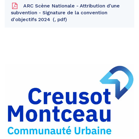
ARC Scène Nationale - Attribution d'une
subvention - Signature de la convention
d'objectifs 2024
, pdf
Partager
sur
Partager
Facebook
sur
Partager
Twitter
par
e-
mail