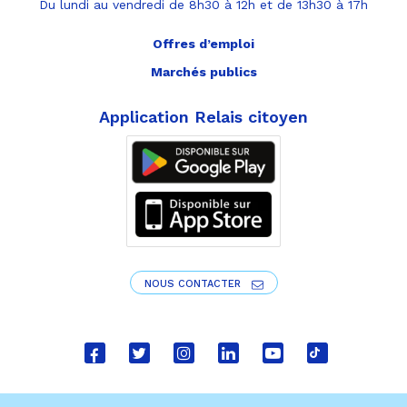
Du lundi au vendredi de 8h30 à 12h et de 13h30 à 17h
Offres d’emploi
Marchés publics
Application Relais citoyen
NOUS CONTACTER
Lien
Lien
Lien
Lien
Lien
Lien
vers
vers
vers
vers
vers
vers
le
le
le
le
la
le