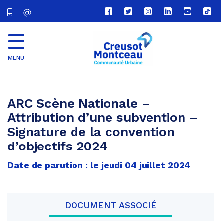
Lien
Lien
Lien
Lien
Lien
Lien
vers
vers
vers
vers
vers
vers
le
le
le
le
la
le
compte
compte
compte
compte
chaîne
com
Facebook
Twitter
Instagram
Linkedin
Youtube
tikt
MENU
CU
Creusot
Montceau
ARC Scène Nationale –
Attribution d’une subvention –
Signature de la convention
d’objectifs 2024
Date de parution : le jeudi 04 juillet 2024
DOCUMENT ASSOCIÉ