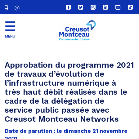
Lien
Lien
Lien
Lien
Lien
Lien
vers
vers
vers
vers
vers
vers
le
le
le
le
la
le
compte
compte
compte
compte
chaîne
com
Facebook
Twitter
Instagram
Linkedin
Youtube
tikt
MENU
CU
Creusot
Montceau
Approbation du programme 2021
de travaux d’évolution de
l’infrastructure numérique à
très haut débit réalisés dans le
cadre de la délégation de
service public passée avec
Creusot Montceau Networks
Date de parution : le dimanche 21 novembre
2021