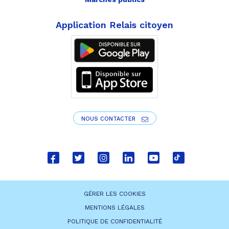
Application Relais citoyen
NOUS CONTACTER
Lien
Lien
Lien
Lien
Lien
Lien
vers
vers
vers
vers
vers
vers
le
le
le
le
la
le
GÉRER LES COOKIES
compte
compte
compte
compte
chaîne
compte
MENTIONS LÉGALES
Facebook
Twitter
Instagram
Linkedin
Youtube
tiktok
POLITIQUE DE CONFIDENTIALITÉ