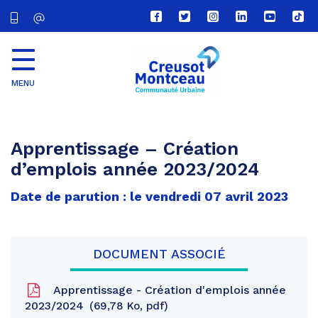
Lien
Lien
Lien
Lien
Lien
Lien
vers
vers
vers
vers
vers
vers
le
le
le
le
la
le
compte
compte
compte
compte
chaîne
com
Facebook
Twitter
Instagram
Linkedin
Youtube
tikt
MENU
CU
Creusot
Montceau
Apprentissage – Création
d’emplois année 2023/2024
Date de parution : le vendredi 07 avril 2023
DOCUMENT ASSOCIÉ
Apprentissage - Création d'emplois année
2023/2024
69,78 Ko, pdf